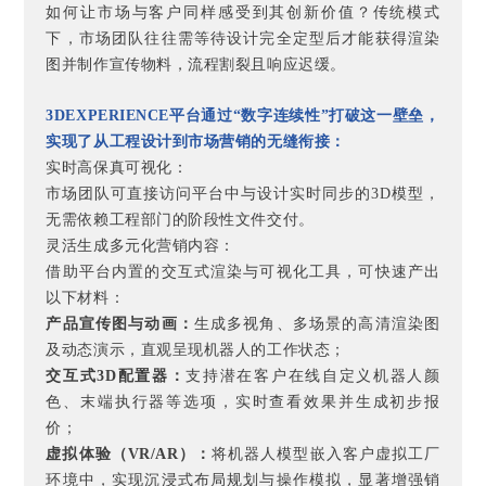
如何让市场与客户同样感受到其创新价值？传统模式
下，市场团队往往需等待设计完全定型后才能获得渲染
图并制作宣传物料，流程割裂且响应迟缓。
3DEXPERIENCE平台通过“数字连续性”打破这一壁垒，
实现了从工程设计到市场营销的无缝衔接：
实时高保真可视化：
市场团队可直接访问平台中与设计实时同步的3D模型，
无需依赖工程部门的阶段性文件交付。
灵活生成多元化营销内容：
借助平台内置的交互式渲染与可视化工具，可快速产出
以下材料：
产品宣传图与动画：
生成多视角、多场景的高清渲染图
及动态演示，直观呈现机器人的工作状态；
交互式3D配置器：
支持潜在客户在线自定义机器人颜
色、末端执行器等选项，实时查看效果并生成初步报
价；
虚拟体验（VR/AR）：
将机器人模型嵌入客户虚拟工厂
环境中，实现沉浸式布局规划与操作模拟，显著增强销