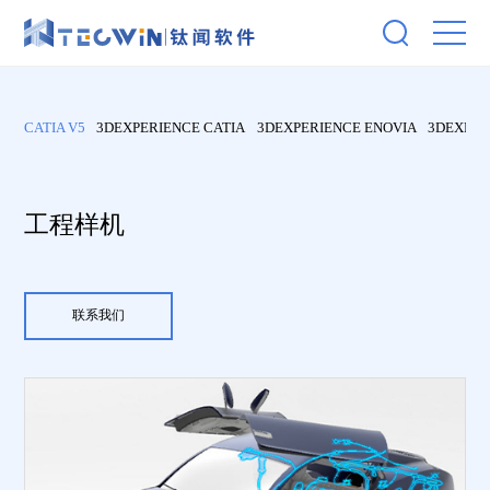
CATIA V5
3DEXPERIENCE CATIA
3DEXPERIENCE ENOVIA
3DEXPER
工程样机
联系我们